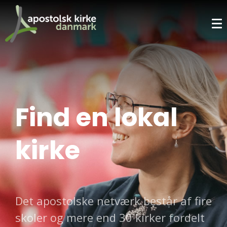
Find en lokal
kirke
Det apostolske netværk består af fire
skoler og mere end 30 kirker fordelt