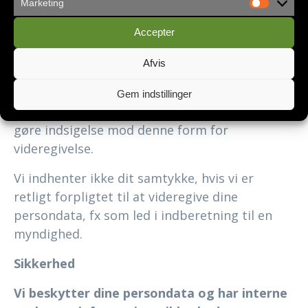
Marketing
Vi videregiver ikke dine persondata uden dit
samtykke
Accepter
Hvis vi videregiver dine persondata til
Afvis
samarbejdspartnere og aktører, indhenter vi
dit samtykke og informerer om, hvad dine
Gem indstillinger
data vil blive brugt til. Du kan til enhver tid
gøre indsigelse mod denne form for
videregivelse.
Vi indhenter ikke dit samtykke, hvis vi er
retligt forpligtet til at videregive dine
persondata, fx som led i indberetning til en
myndighed.
Sikkerhed
Vi beskytter dine persondata og har interne