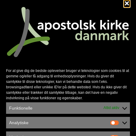
Vi indhenter dit samtykke, inden vi behandler
dine persondata til de formål, der er beskrevet
ovenfor, med mindre vi har et lovligt grundlag
for at indhente dem. Vi oplyser dig om et
sådant grundlag og om vores legitime
interesse i at behandle dine persondata.
Dit samtykke er frivilligt, og du kan til enhver
tid trække det tilbage ved at henvende dig til
For at give dig de bedste oplevelser bruger vi teknologier som cookies til at
os. Brug kontaktoplysningerne ovenfor, hvis
gemme og/eller få adgang til enhedsoplysninger. Hvis du giver dit
samtykke til disse teknologier, kan vi behandle data som f.eks.
du ønsker yderligere oplysninger.
browsingadfærd eller unikke ID'er på dette websted. Hvis du ikke giver dit
Hvis du er under 18 år, indhenter vi altid
samtykke eller trækker dit samtykke tilbage, kan det have en negativ
indvirkning på visse funktioner og egenskaber.
samtykke fra en
Funktionelle
Altid aktiv
forældremyndighedsindehaver foruden dit
samtykke, inden vi behandler dine persondata
Analytiske
som ovenfor beskrevet.