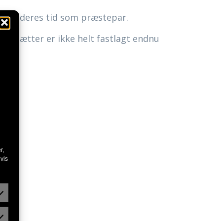
over deres tid som præstepar.
fortsætter er ikke helt fastlagt endnu
r,
vis