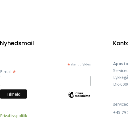
Nyhedsmail
Kont
Aposto
*
skal udfyldes
Service
*
E-mail
Lykkegå
DK-6000
service
+45 79 
Privatlivspolitik