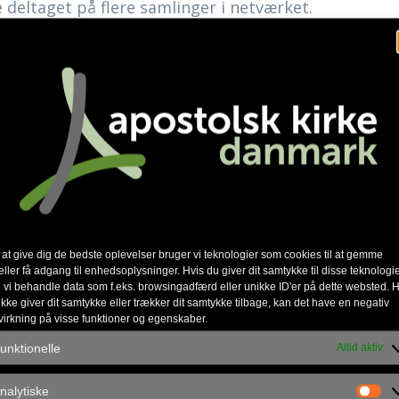
e deltaget på flere samlinger i netværket.
os til samarbejdet og ønsker dem Guds velsignelse 
pet som præstepar i Fredericia. Hvor deres tjeneste 
af planer for Birgit og Allan.
lborg
 at give dig de bedste oplevelser bruger vi teknologier som cookies til at gemme
eller få adgang til enhedsoplysninger. Hvis du giver dit samtykke til disse teknologie
 vi behandle data som f.eks. browsingadfærd eller unikke ID'er på dette websted. H
ikke giver dit samtykke eller trækker dit samtykke tilbage, kan det have en negativ
virkning på visse funktioner og egenskaber.
unktionelle
Altid aktiv
nalytiske