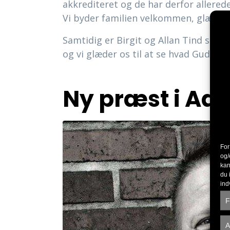
akkrediteret og de har derfor allered
Vi byder familien velkommen, glæder 
Samtidig er Birgit og Allan Tind stop
og vi glæder os til at se hvad Gud har 
Ny præst i Aa
For
og/
kan
du 
ind
F
A