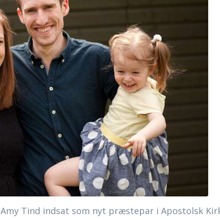
Amy Tind indsat som nyt præstepar i Apostolsk Kirke