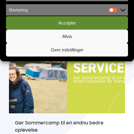
Marketing
Københavns Frikirke flytter ind i
Accepter
Vandværket
Afvis
Gem indstillinger
Gør Sommercamp til en endnu bedre
oplevelse