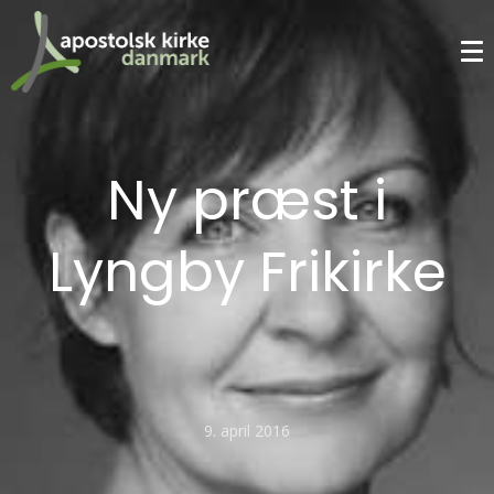
Ny præst i
Lyngby Frikirke
9. april 2016