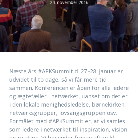
24. november 2016
Næste års #APKSummit d. 27.-28. januar er
udvidet til to dage, så vi får mere tid
sammen. Konferencen er åben for alle ledere
og ægtefæller i netværket, uanset om det er
i den lokale menighedsledelse, børnekirken,
netværksgrupper, lovsangsgruppen osv.
Formålet med #APKSummit er, at vi samles
som ledere i netværket til inspiration, vision
og relation. Vi begynder fredag aften kl.