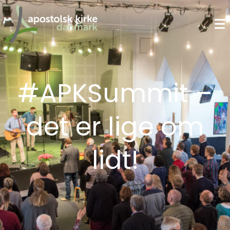
#APKSummit –
det er lige om
lidt!