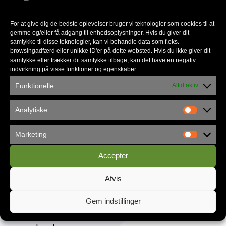
For at give dig de bedste oplevelser bruger vi teknologier som cookies til at
gemme og/eller få adgang til enhedsoplysninger. Hvis du giver dit
Københavns Frikirke flytter ind i
samtykke til disse teknologier, kan vi behandle data som f.eks.
browsingadfærd eller unikke ID'er på dette websted. Hvis du ikke giver dit
Vandværket
samtykke eller trækker dit samtykke tilbage, kan det have en negativ
indvirkning på visse funktioner og egenskaber.
Funktionelle
Altid aktiv
Analytiske
Marketing
Accepter
Afvis
Gem indstillinger
Gør Sommercamp til en endnu bedre