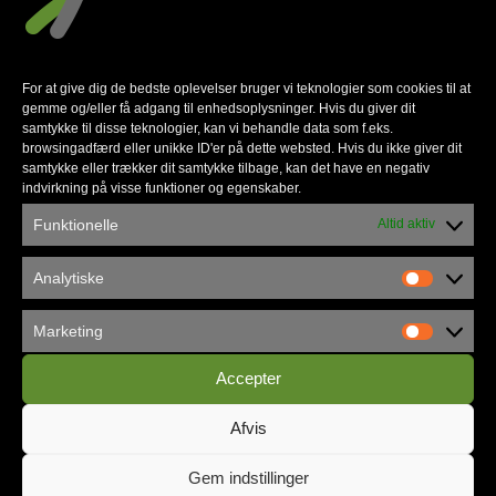
To nye projekter med base i Apostolsk Kirke i
For at give dig de bedste oplevelser bruger vi teknologier som cookies til at
Vejle har fået bevilget tilsammen 360.000 kr.
gemme og/eller få adgang til enhedsoplysninger. Hvis du giver dit
samtykke til disse teknologier, kan vi behandle data som f.eks.
fra henholdsvis Dansk Missionsråds
browsingadfærd eller unikke ID'er på dette websted. Hvis du ikke giver dit
Udviklingsafdeling (DMR-U) og Dansk
samtykke eller trækker dit samtykke tilbage, kan det have en negativ
indvirkning på visse funktioner og egenskaber.
Ungsdoms Fællesråd (DUF).
Funktionelle
Altid aktiv
DMR-U har givet 200.000 kr. til et projekt i
Moldova, hvor Charlotte og Johannes Pedersen
Analytiske
driver et socialt arbejde blandt piger, der er i
risiko for traficking. DUF har givet 160.000 kr.
Marketing
til et projekt igangsat af Apostolsk Kirkes Børn
Accepter
og Unge (AKBU) til opstart af en kristen B&U-
organisation i Moldova, hvor unge fra Vejle
Afvis
være med i processen.
Gem indstillinger