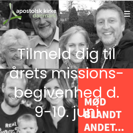
Tilmeld dig til
årets missions-
begivenhed d.
9-10. juni