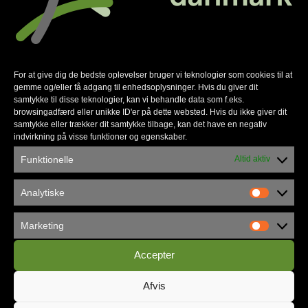
For at give dig de bedste oplevelser bruger vi teknologier som cookies til at
gemme og/eller få adgang til enhedsoplysninger. Hvis du giver dit
samtykke til disse teknologier, kan vi behandle data som f.eks.
browsingadfærd eller unikke ID'er på dette websted. Hvis du ikke giver dit
samtykke eller trækker dit samtykke tilbage, kan det have en negativ
indvirkning på visse funktioner og egenskaber.
Københavns Frikirke flytter ind i
Vandværket
Funktionelle
Altid aktiv
Analytiske
Marketing
Accepter
Afvis