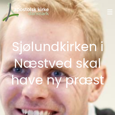
Sjølundkirken i
Næstved skal
have ny præst