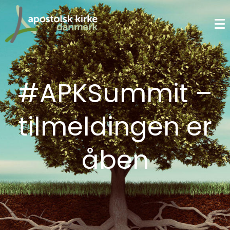
#APKSummit –
tilmeldingen er
åben