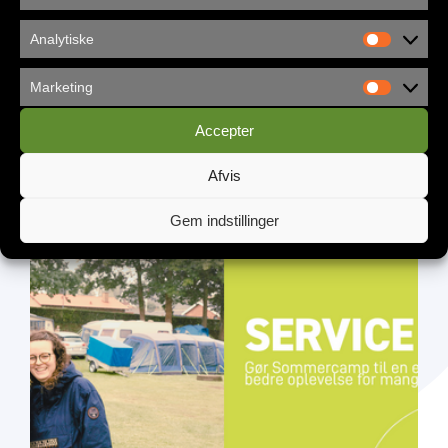
Analytiske
Marketing
Accepter
Københavns Frikirke flytter ind i
Afvis
Vandværket
Gem indstillinger