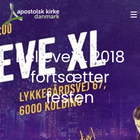
BelieveXL 2018
fortsætter
festen