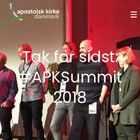
Tak for sidst:
#APKSummit
2018