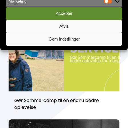
Marketing
Københavns Frikirke flytter ind i
Vandværket
Accepter
Afvis
Gem indstillinger
Gør Sommercamp til en endnu bedre
oplevelse