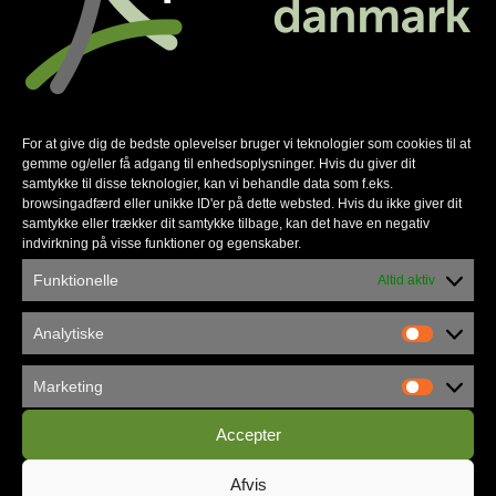
For at give dig de bedste oplevelser bruger vi teknologier som cookies til at
gemme og/eller få adgang til enhedsoplysninger. Hvis du giver dit
samtykke til disse teknologier, kan vi behandle data som f.eks.
browsingadfærd eller unikke ID'er på dette websted. Hvis du ikke giver dit
samtykke eller trækker dit samtykke tilbage, kan det have en negativ
indvirkning på visse funktioner og egenskaber.
Københavns Frikirke flytter ind i
Funktionelle
Altid aktiv
Vandværket
Analytiske
Marketing
Accepter
Afvis