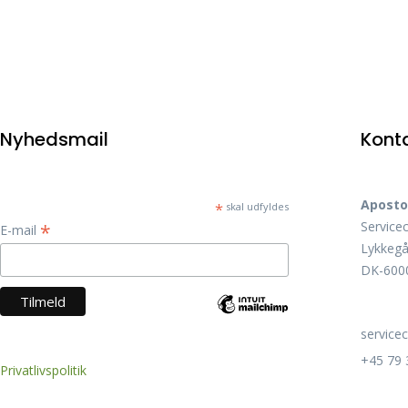
Nyhedsmail
Kont
Aposto
*
skal udfyldes
Service
*
E-mail
Lykkegå
DK-6000
service
+45 79 
Privatlivspolitik