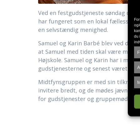
Ved en festgudstjeneste søndag d. 9. 
For
har fungeret som en lokal fællesskab
og/
en selvstændig menighed.
kan
du 
Samuel og Karin Barbé blev ved denne 
ind
at Samuel med tiden skal være menigh
F
Højskole. Samuel og Karin har i mange 
gudstjenesterne og senest været med 
A
Midtfynsgruppen er med sin tilknytnin
M
invitere bredt, og de mødes jævnligt 
for gudstjenester og gruppemøder på