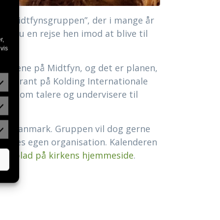
 af “Midtfynsgruppen”, der i mange år
r nu en rejse hen imod at blive til
r,
vis
at tjene på Midtfyn, og det er planen,
aspirant på Kolding Internationale
get som talere og undervisere til
ke i Danmark. Gruppen vil dog gerne
f deres egen organisation. Kalenderen
hedsblad på kirkens hjemmeside
.