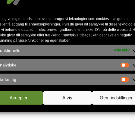
juni blev der indsat tre ægtepar i en formel ledelse
 at give dig de bedste oplevelser bruger vi teknologier som cookies til at gemme
sgruppe under Jacobskirken i Odense. Gruppen starte
eller få adgang til enhedsoplysninger. Hvis du giver dit samtykke til disse teknologie
 vi behandle data som f.eks. browsingadfærd eller unikke ID'er på dette websted. H
ikke giver dit samtykke eller trækker dit samtykke tilbage, kan det have en negativ
anledning indsat som lederpar. De føler et kald til 
virkning på visse funktioner og egenskaber.
edens præst. Han har indledt et forløb som præste
unktionelle
Altid aktiv
år tjent i det profetiske team i Jacobskirken, bidra
til at forme den nye menighedsledelse i kirken.
nalytiske
g til Jacobskirken i Odense en del af Apostolsk Kir
arketing
med andre lokale fællesskaber, som ikke er en del a
 Midtfyn kan findes i
Jacobskirkens seneste menig
Accepter
Afvis
Gem indstillinger