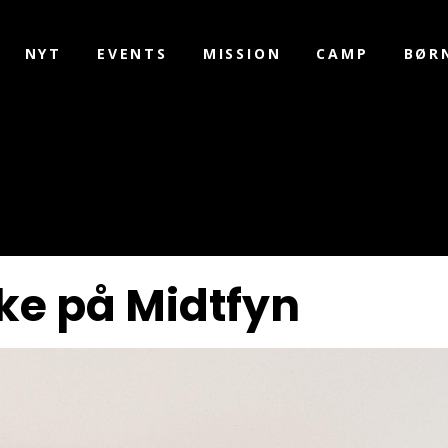
NYT
EVENTS
MISSION
CAMP
BØR
ke på Midtfyn