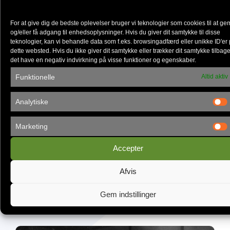
Københavns Frikirke flytter ind i
For at give dig de bedste oplevelser bruger vi teknologier som cookies til at g
Vandværket
og/eller få adgang til enhedsoplysninger. Hvis du giver dit samtykke til disse
teknologier, kan vi behandle data som f.eks. browsingadfærd eller unikke ID'er
dette websted. Hvis du ikke giver dit samtykke eller trækker dit samtykke tilbag
det have en negativ indvirkning på visse funktioner og egenskaber.
Funktionelle
Altid aktiv
Analytiske
Marketing
Accepter
Afvis
Gør Sommercamp til en endnu bedre
Gem indstillinger
oplevelse