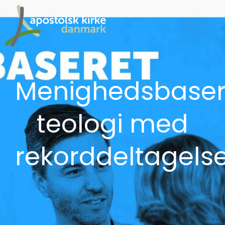
Menighedsbaser
teologi med
rekorddeltagels