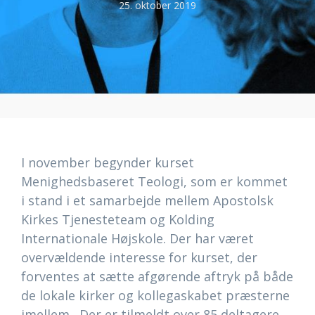
25. oktober 2019
I november begynder kurset
Menighedsbaseret Teologi, som er kommet
i stand i et samarbejde mellem Apostolsk
Kirkes Tjenesteteam og Kolding
Internationale Højskole. Der har været
overvældende interesse for kurset, der
forventes at sætte afgørende aftryk på både
de lokale kirker og kollegaskabet præsterne
imellem. Der er tilmeldt over 85 deltagere