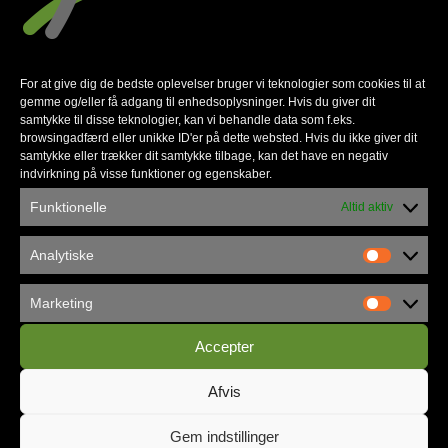
For at give dig de bedste oplevelser bruger vi teknologier som cookies til at
gemme og/eller få adgang til enhedsoplysninger. Hvis du giver dit
samtykke til disse teknologier, kan vi behandle data som f.eks.
browsingadfærd eller unikke ID'er på dette websted. Hvis du ikke giver dit
Københavns Frikirke flytter ind i
samtykke eller trækker dit samtykke tilbage, kan det have en negativ
indvirkning på visse funktioner og egenskaber.
Vandværket
Funktionelle
Altid aktiv
Analytiske
Marketing
Accepter
Afvis
Gem indstillinger