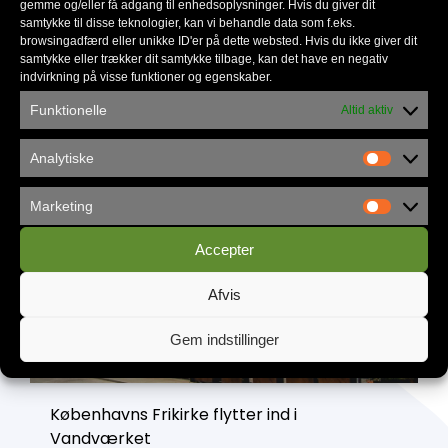
gemme og/eller få adgang til enhedsoplysninger. Hvis du giver dit
samtykke til disse teknologier, kan vi behandle data som f.eks.
browsingadfærd eller unikke ID'er på dette websted. Hvis du ikke giver dit
samtykke eller trækker dit samtykke tilbage, kan det have en negativ
indvirkning på visse funktioner og egenskaber.
Familienetværket gør en forskel
Funktionelle
Altid aktiv
Analytiske
Marketing
Accepter
Afvis
Gem indstillinger
Københavns Frikirke flytter ind i
Vandværket