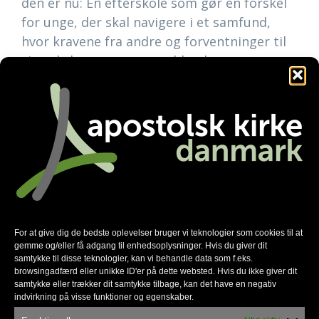
den er nu: En efterskole som gør en forskel
for unge, der skal navigere i et samfund,
hvor kravene fra andre og forventninger til
sig selv kan være overvældende.
Bestyrelsen for Skovbo Efterskole begynder
nu en ansættelsesproces for at finde en ny
forstander. En epoke er slut, og skolen står
på trinnet til en ny tid. Skovbo har fortsat
sin dygtige medarbejderstab og sit stærke
DNA intakt, og de glæder sig til at være
skole for de mange kommende elevhold.
For at give dig de bedste oplevelser bruger vi teknologier som cookies til at
gemme og/eller få adgang til enhedsoplysninger. Hvis du giver dit
samtykke til disse teknologier, kan vi behandle data som f.eks.
browsingadfærd eller unikke ID'er på dette websted. Hvis du ikke giver dit
samtykke eller trækker dit samtykke tilbage, kan det have en negativ
indvirkning på visse funktioner og egenskaber.
Anbefalede nyheder