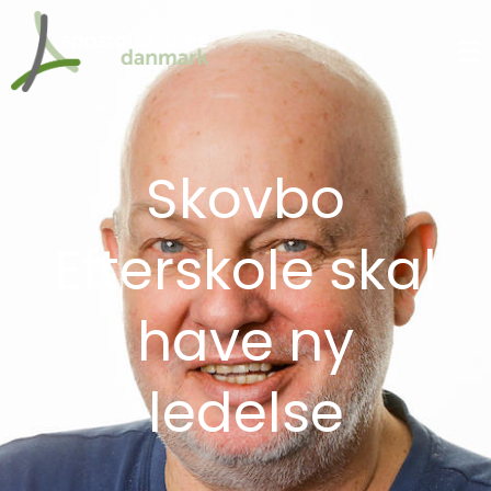
Skovbo
Efterskole skal
have ny
ledelse