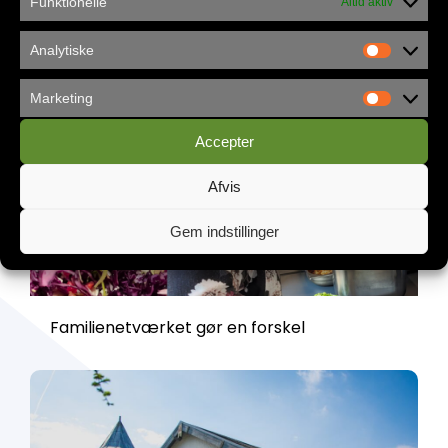
Funktionelle
Altid aktiv
Analytiske
Marketing
Accepter
Afvis
Gem indstillinger
Familienetværket gør en forskel