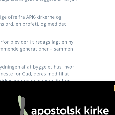
ige ofre fra APK-kirkerne og
ns ord, en profeti, og med det
for blev der i tirsdags lagt en ny
 kommende generationer – sammen
ydningen af at bygge et hus, hvor
neste for Gud, deres mod til at
 kirkesamfundets generøsitet og
ede for os i dag, siger Lars Bo
 os til at stå sammen, lytte til
 fortsætte mod det mål Gud har sat
land til at repræsentere Guds rige,