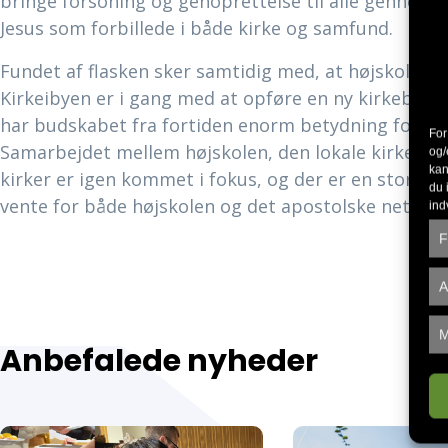
bringe forsoning og genoprettelse til alle gennem 
Jesus som forbillede i både kirke og samfund.
Fundet af flasken sker samtidig med, at højskolen 
Kirkeibyen er i gang med at opføre en ny kirkebygni
har budskabet fra fortiden enorm betydning for båd
For
Samarbejdet mellem højskolen, den lokale kirke og 
og/
kan
kirker er igen kommet i fokus, og der er en stor tro 
du 
vente for både højskolen og det apostolske netværk 
ind
F
A
M
Anbefalede nyheder