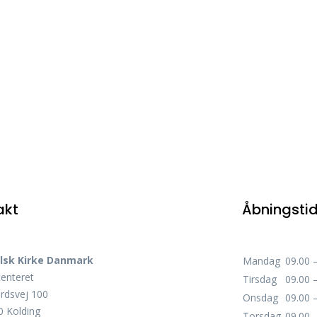
akt
Åbningsti
lsk Kirke Danmark
Mandag
09.00 
centeret
Tirsdag
09.00 
rdsvej 100
Onsdag
09.00 
 Kolding
Torsdag
09.00 