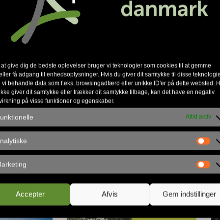
Jesus Kristus og være ledere med
gennemgår store forandringer, og
ng ved siden af højskolen. Derfor
e kirkens og højskolens ledelse.
 at give dig de bedste oplevelser bruger vi teknologier som cookies til at gemme
hele det apostolske netværk af
eller få adgang til enhedsoplysninger. Hvis du giver dit samtykke til disse teknologie
 vi behandle data som f.eks. browsingadfærd eller unikke ID'er på dette websted. H
på, at Gud har langt større ting i
ikke giver dit samtykke eller trækker dit samtykke tilbage, kan det have en negativ
af kirker.
virkning på visse funktioner og egenskaber.
unktionelle
Altid aktiv
nalytiske
arketing
Accepter
Afvis
Gem indstillinger