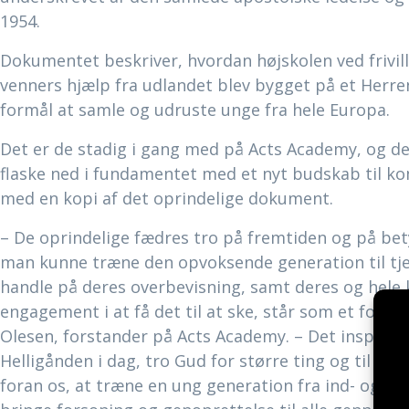
1954.
Dokumentet beskriver, hvordan højskolen ved frivill
venners hjælp fra udlandet blev bygget på et Herre
formål at samle og udruste unge fra hele Europa.
Det er de stadig i gang med på Acts Academy, og der
flaske ned i fundamentet med et nyt budskab til
med en kopi af det oprindelige dokument.
– De oprindelige fædres tro på fremtiden og på bet
man kunne træne den opvoksende generation til tje
handle på deres overbevisning, samt deres og hele
engagement i at få det til at ske, står som et forbill
Olesen, forstander på Acts Academy. – Det inspirerer
Helligånden i dag, tro Gud for større ting og til at
foran os, at træne en ung generation fra ind- og ud