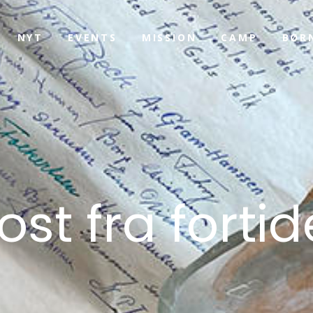
NYT
EVENTS
MISSION
CAMP
BØR
st fra forti