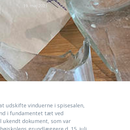
19. maj 2021
 udskifte vinduerne i spisesalen,
ind i fundamentet tæt ved
til ukendt dokument, som var
højskolens grundlæggere d. 15. juli