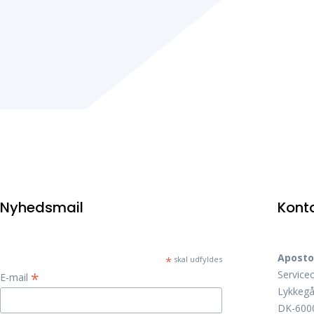
Nyhedsmail
Kont
Aposto
*
skal udfyldes
Service
*
E-mail
Lykkegå
DK-6000