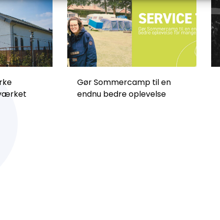
rke
Gør Sommercamp til en
dværket
endnu bedre oplevelse