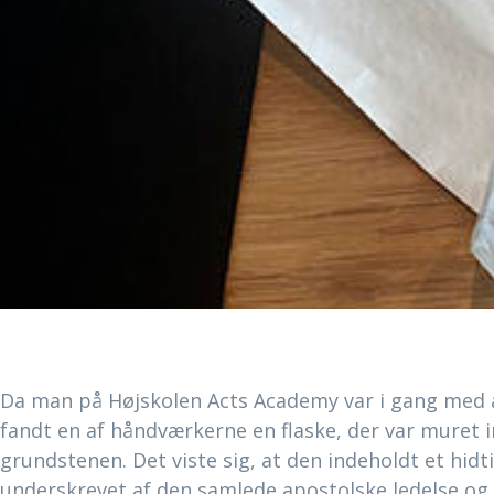
Da man på Højskolen Acts Academy var i gang med at
fandt en af håndværkerne en flaske, der var muret 
grundstenen. Det viste sig, at den indeholdt et hid
underskrevet af den samlede apostolske ledelse og 