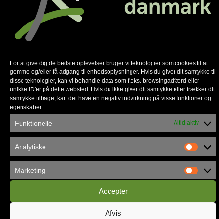
Københavns Frikirke flytter ind i
For at give dig de bedste oplevelser bruger vi teknologier som cookies til at
gemme og/eller få adgang til enhedsoplysninger. Hvis du giver dit samtykke til
Vandværket
disse teknologier, kan vi behandle data som f.eks. browsingadfærd eller
unikke ID'er på dette websted. Hvis du ikke giver dit samtykke eller trækker dit
samtykke tilbage, kan det have en negativ indvirkning på visse funktioner og
egenskaber.
Funktionelle
Altid aktiv
Analytiske
Marketing
Accepter
Afvis