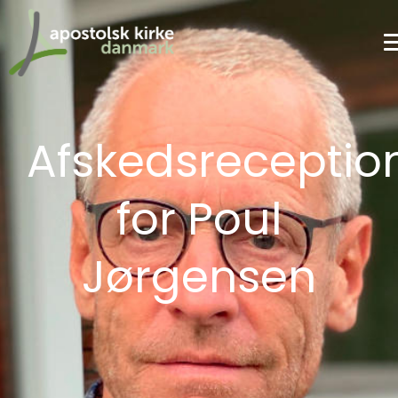
Afskedsreceptio
for Poul
Jørgensen