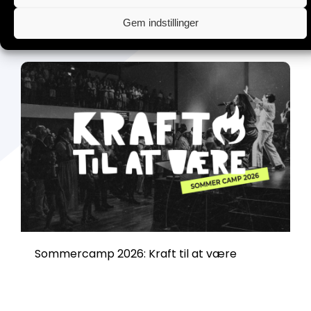
Gør Sommercamp til en endnu bedre
Gem indstillinger
oplevelse
Sommercamp 2026: Kraft til at være