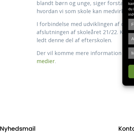
blandt børn og unge, siger forstander
kan
du 
hvordan vi som skole kan medvirke til
ind
I forbindelse med udviklingen af den n
F
afslutningen af skoleåret 21/22. Kil
A
ledt denne del af efterskolen.
Der vil komme mere information om de
M
medier
.
Nyhedsmail
Kont