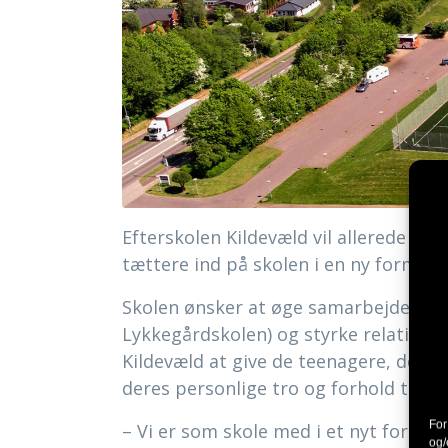
Efterskolen Kildevæld vil allerede fr
tættere ind på skolen i en ny form.
Skolen ønsker at øge samarbejdet me
Lykkegårdskolen) og styrke relatione
Kildevæld at give de teenagere, der væ
deres personlige tro og forhold til kris
For
– Vi er som skole med i et nyt forskn
og/