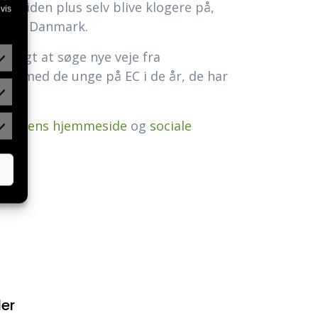
ig viden plus selv blive klogere på,
vis
gere i Danmark.
 valgt at søge nye veje fra
jde med de unge på EC i de år, de har
å
skolens hjemmeside
og
sociale
der