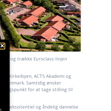
ilbud og trække Euroclass-linjen
ing (Kirkeibyen, ACTS Akademi og
rke-Danmark. Samtidig ønsker
gangspunkt for at tage stilling til
 af eksistentiel og åndelig dannelse
r,