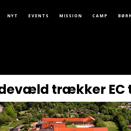
NYT
EVENTS
MISSION
CAMP
BØR
ildevæld trækker EC 