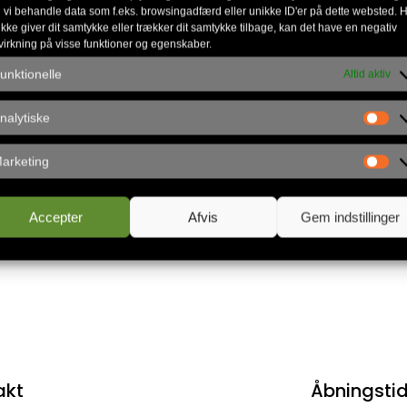
 Kamilla Seerup. – Vi kommer til at bidrage med vigt
 vi behandle data som f.eks. browsingadfærd eller unikke ID'er på dette websted. H
ikke giver dit samtykke eller trækker dit samtykke tilbage, kan det have en negativ
 sund kristen dannelse og tro til livet blandt teena
virkning på visse funktioner og egenskaber.
ye profil har lederen af Euroclass, Morten Pedersen,
unktionelle
Altid aktiv
devæld er meget taknemlige for Morten og Annes arbe
nalytiske
n nye profil på Kildevæld i det nye år. Følg med p
arketing
Accepter
Afvis
Gem indstillinger
akt
Åbningsti