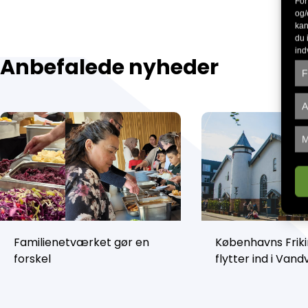
For
og/
kan
du 
ind
Anbefalede nyheder
F
A
M
Familienetværket gør en
Københavns Friki
forskel
flytter ind i Van