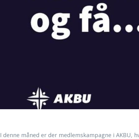
I denne måned er der medlemskampagne i AKBU, hv