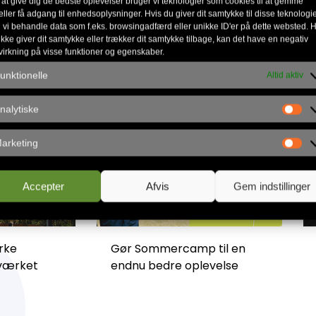
 at give dig de bedste oplevelser bruger vi teknologier som cookies til at gemme
eller få adgang til enhedsoplysninger. Hvis du giver dit samtykke til disse teknologie
 vi behandle data som f.eks. browsingadfærd eller unikke ID'er på dette websted. H
ikke giver dit samtykke eller trækker dit samtykke tilbage, kan det have en negativ
virkning på visse funktioner og egenskaber.
unktionelle
Altid aktiv
nalytiske
arketing
Accepter
Afvis
Gem indstillinger
rke
Gør Sommercamp til en
dværket
endnu bedre oplevelse