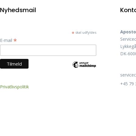
Nyhedsmail
Kont
Aposto
*
skal udfyldes
Service
*
E-mail
Lykkegå
DK-6000
service
+45 79 
Privatlivspolitik