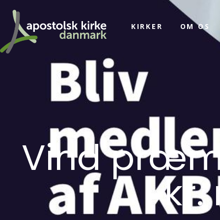
KIRKER
OM OS
Vind præmi
kr