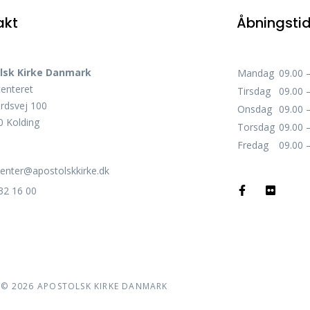
akt
Åbningsti
lsk Kirke Danmark
Mandag
09.00 
centeret
Tirsdag
09.00 
rdsvej 100
Onsdag
09.00 
 Kolding
Torsdag
09.00 
Fredag
09.00 
center@apostolskkirke.dk
32 16 00
©
2026
APOSTOLSK KIRKE DANMARK