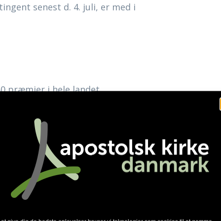
ngent senest d. 4. juli, er med i
0 præmier i hele landet.
ning med den største vækst af
sang hjemme i den lokale kirke.
jemmeside
.
5. juli til AKBU-samlingen kl.