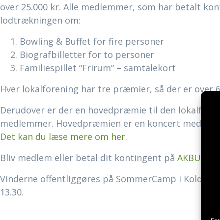
over 25.000 kr. Alle medlemmer, som har betalt konti
lodtrækningen om:
Bowling & Buffet for fire personer
Biografbilletter for to personer
Familiespillet “Frirum” – samtalekort
Hver lokalforening har tre præmier, så der er over 6
Derudover er der en hovedpræmie til den lokalfore
medlemmer. Hovedpræmien er en koncert med Engle
Det kan du læse mere om her.
Bliv medlem eller betal dit kontingent på
AKBU’s h
Vinderne offentliggøres på SommerCamp i Kolding d. 
13.30.