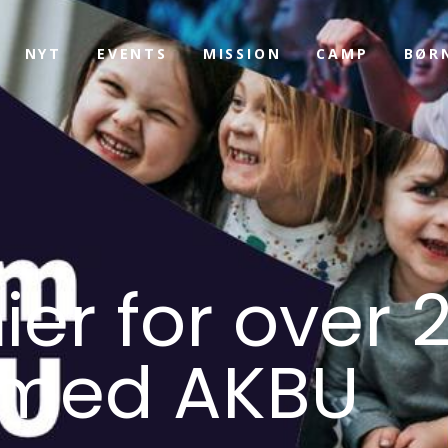
NYT
EVENTS
MISSION
CAMP
BØR
er for over 
. med AKBU