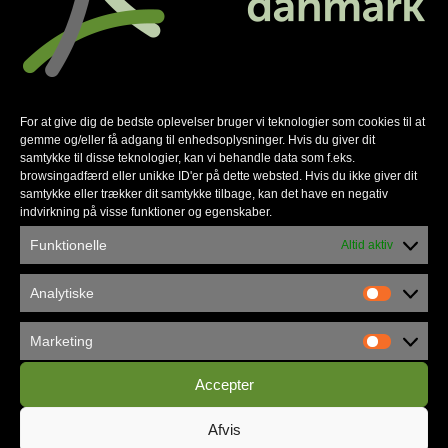
SommerCamp 22 på en
Spotify playliste
, så du
og din kirke allerede nu kan lytte til sangene
og blive klar til møder fyldt med Gud nærvær i
uge 27 i Kolding.
For at give dig de bedste oplevelser bruger vi teknologier som cookies til at
Du kan finde playlisten her.
gemme og/eller få adgang til enhedsoplysninger. Hvis du giver dit
samtykke til disse teknologier, kan vi behandle data som f.eks.
browsingadfærd eller unikke ID'er på dette websted. Hvis du ikke giver dit
samtykke eller trækker dit samtykke tilbage, kan det have en negativ
indvirkning på visse funktioner og egenskaber.
Funktionelle
Altid aktiv
Nyhedsmail
Analytiske
Marketing
*
skal udfyldes
*
E-mail
Accepter
Afvis