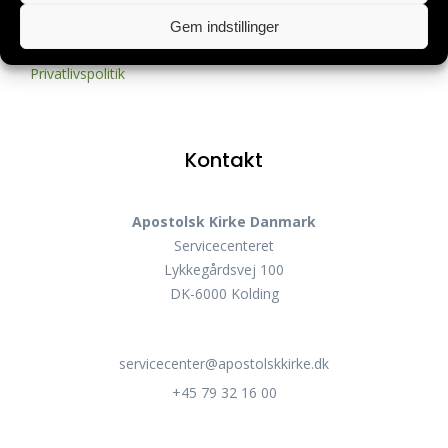
Gem indstillinger
Privatlivspolitik
Kontakt
Apostolsk Kirke Danmark
Servicecenteret
Lykkegårdsvej 100
DK-6000 Kolding
servicecenter@apostolskkirke.dk
+45 79 32 16 00