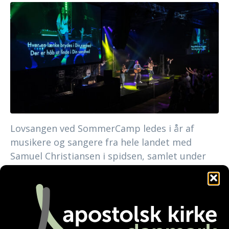
Lovsangen ved SommerCamp ledes i år af
musikere og sangere fra hele landet med
Samuel Christiansen i spidsen, samlet under
OneHeart, der er det apostolske netværks
træningsfællesskab for sangere, musikere og
teknikere.
De har samlet sangene, de ønsker at bruge på