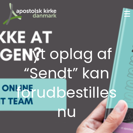
Nyt oplag af
“Sendt” kan
forudbestilles
nu