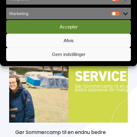
Marketing
Accepter
Københavns Frikirke flytter ind i
Vandværket
Afvis
Gem indstillinger
Gør Sommercamp til en endnu bedre