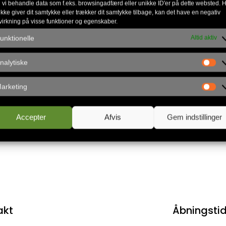
 vi behandle data som f.eks. browsingadfærd eller unikke ID'er på dette websted. H
ikke giver dit samtykke eller trækker dit samtykke tilbage, kan det have en negativ
virkning på visse funktioner og egenskaber.
gruppe, som I kan tage med hjem og tale om
unktionelle
Altid aktiv
særlig måde – særligt fedt med de nye/“søgende”
ine unge
undervejs, på deres Guds-oplevelser
nalytiske
ungdomsledere fra andre byer og kirkesamfund
arketing
ris, tilmelding m.m. på
www.brighter.dk
Accepter
Afvis
Gem indstillinger
akt
Åbningsti