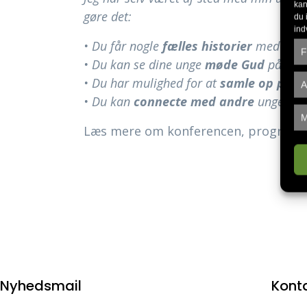
kan
gøre det:
du 
ind
• Du får nogle
fælles historier
med din 
F
• Du kan se dine unge
møde Gud
på en 
• Du har mulighed for at
samle op på d
A
• Du kan
connecte med andre
unge og 
M
Læs mere om konferencen, program, p
Nyhedsmail
Kont