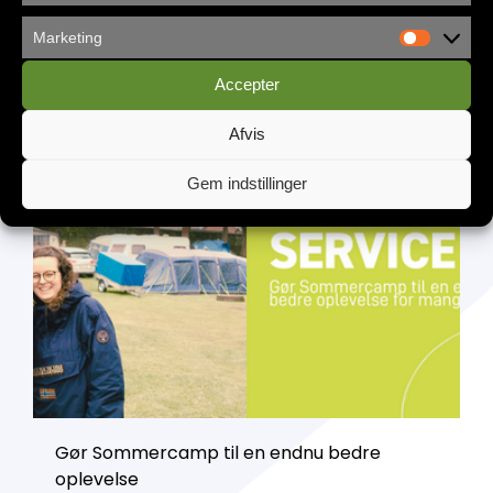
Marketing
Københavns Frikirke flytter ind i
Accepter
Vandværket
Afvis
Gem indstillinger
Gør Sommercamp til en endnu bedre
oplevelse