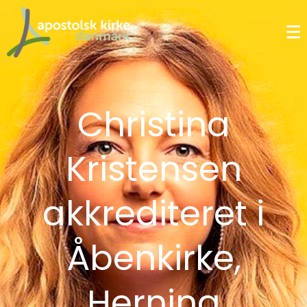
Christina
Kristensen
akkrediteret i
Åbenkirke,
Herning