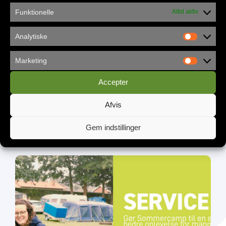
Funktionelle
Altid aktiv
Analytiske
Marketing
Accepter
Afvis
Københavns Frikirke flytter ind i
Gem indstillinger
Vandværket