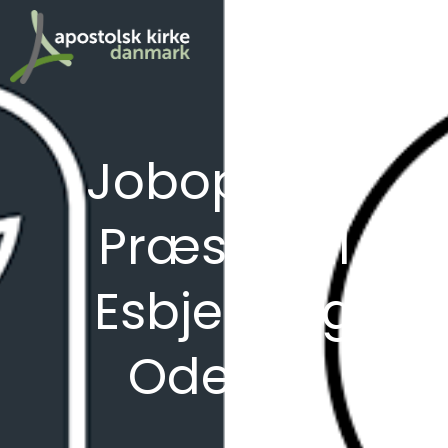
Jobopslag:
Præster til
Esbjerg og
Odense