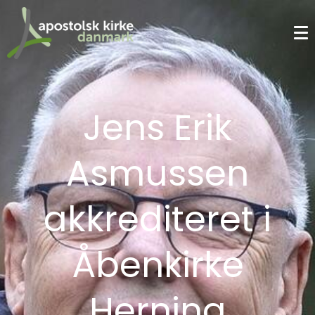
Jens Erik
Asmussen
akkrediteret i
Åbenkirke
Herning