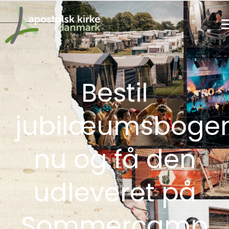
Bestil
jubilæumsboge
nu og få den
udleveret på
Sommercamp