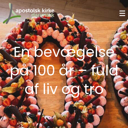
En bevægelse
på 100 år – fuld
af liv og tro