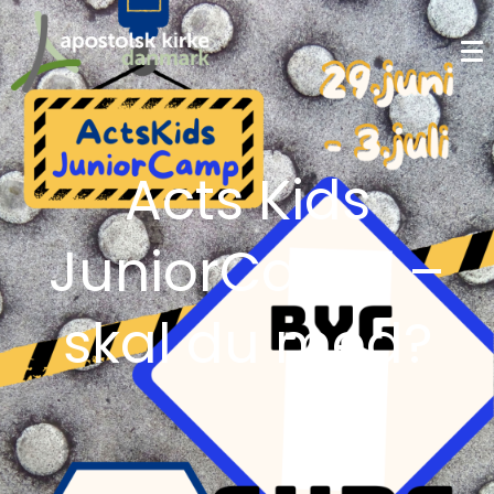
Acts Kids
JuniorCamp –
skal du med?