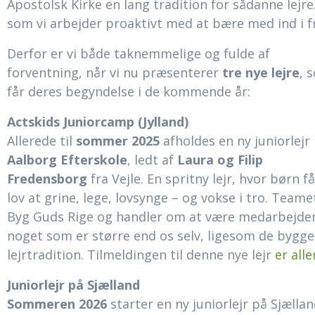
Apostolsk Kirke en lang tradition for sådanne lejre. 
som vi arbejder proaktivt med at bære med ind i f
Derfor er vi både taknemmelige og fulde af
forventning, når vi nu præsenterer
tre nye lejre
, 
får deres begyndelse i de kommende år:
Actskids Juniorcamp (Jylland)
Allerede til
sommer 2025
afholdes en ny juniorlejr
Aalborg Efterskole
, ledt af
Laura og Filip
Fredensborg
fra Vejle. En spritny lejr, hvor børn få
lov at grine, lege, lovsynge – og vokse i tro. Teamet
Byg Guds Rige og handler om at være medarbejde
noget som er større end os selv, ligesom de bygge
lejrtradition. Tilmeldingen til denne nye lejr
er all
Juniorlejr på Sjælland
Sommeren 2026
starter en ny juniorlejr på Sjællan