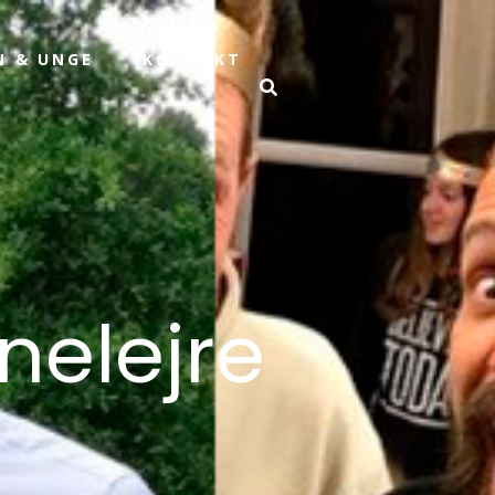
N & UNGE
KONTAKT
nelejre