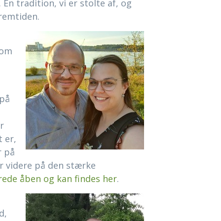
En tradition, vi er stolte af, og
remtiden.
som
 på
r
 er,
r på
r videre på den stærke
erede åben og kan findes her
.
d,