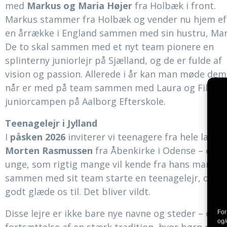
med
Markus og Maria Højer
fra Holbæk i front.
Markus stammer fra Holbæk og vender nu hjem ef
en årrække i England sammen med sin hustru, Mar
De to skal sammen med et nyt team pionere en
splinterny juniorlejr på Sjælland, og de er fulde af
vision og passion. Allerede i år kan man møde dem
når er med på team sammen med Laura og Filip p
juniorcampen på Aalborg Efterskole.
Teenagelejr i Jylland
I
påsken 2026
inviterer vi teenagere fra hele landet
Morten Rasmussen
fra Åbenkirke i Odense – en er
unge, som rigtig mange vil kende fra hans mange 
sammen med sit team starte en teenagelejr, og de
godt glæde os til. Det bliver vildt.
Disse lejre er ikke bare nye navne og steder – det 
For
og/