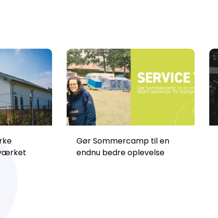
rke
Gør Sommercamp til en
dværket
endnu bedre oplevelse