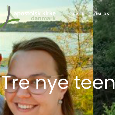
KIRKER
OM OS
Tre nye tee