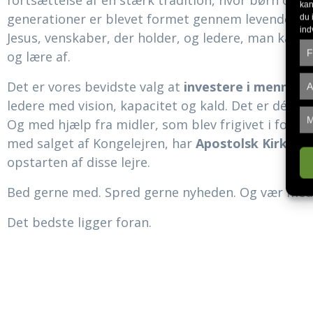
fortsættelse af en stærk tradition, hvor børn og u
kan
generationer er blevet formet gennem levende m
du 
ind
Jesus, venskaber, der holder, og ledere, man kan sp
F
og lære af.
Det er vores bevidste valg at
investere i mennesk
A
ledere med vision, kapacitet og kald. Det er dér, de
M
Og med hjælp fra midler, som blev frigivet i forbi
med salget af Kongelejren, har
Apostolsk Kirke o
opstarten af disse lejre.
Bed gerne med. Spred gerne nyheden. Og vær med, n
Det bedste ligger foran.