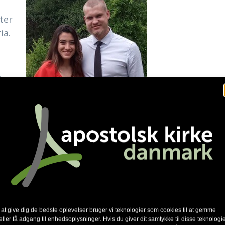
ter
ia.
,
å
 til en ny teenagelejr, ledt af
faren lejrleder med hjerte for
år på Påruplejren.
Nu skal han
t kan vi
er en
 at give dig de bedste oplevelser bruger vi teknologier som cookies til at gemme
eller få adgang til enhedsoplysninger. Hvis du giver dit samtykke til disse teknologie