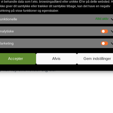
nge i
 vi behandle data som f.eks. browsingadfærd eller unikke ID'er på dette websted. H
øder med
ikke giver dit samtykke eller trækker dit samtykke tilbage, kan det have en negativ
virkning på visse funktioner og egenskaber.
ejle sig i
unktionelle
Altid aktiv
er
– i
nalytiske
t starter.
arketing
ndelse
g AKBU
besluttet at støtte op om
Accepter
Afvis
Gem indstillinger
år lejrene folder sig ud.