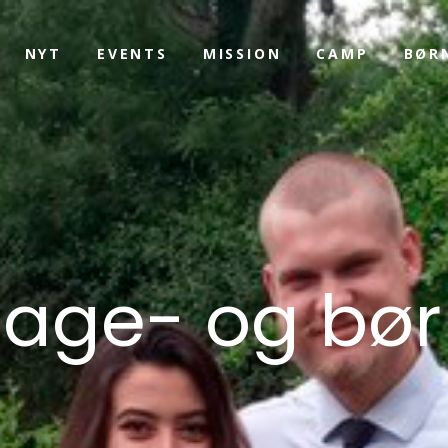
NYT
EVENTS
MISSION
CAMP
BØR
nage- og bør