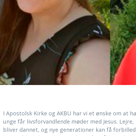
I Apostolsk Kirke og AKBU har vi et ønske om at ha
unge får livsforvandlende møder med Jesus. Lejre, 
bliver dannet, og nye generationer kan få forbilleder