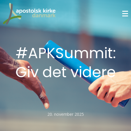
#APKSummit:
Giv det videre
20. november 2025