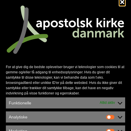
Nyhedsmail
*
skal udfyldes
*
E-mail
For at give dig de bedste oplevelser bruger vi teknologier som cookies til at
gemme og/eller få adgang til enhedsoplysninger. Hvis du giver dit
samtykke til disse teknologier, kan vi behandle data som f.eks.
browsingadfærd eller unikke ID'er på dette websted. Hvis du ikke giver dit
Privatlivspolitik
samtykke eller trækker dit samtykke tilbage, kan det have en negativ
indvirkning på visse funktioner og egenskaber.
Funktionelle
Altid aktiv
Kontakt
Analytiske
Apostolsk Kirke Danmark
Marketing