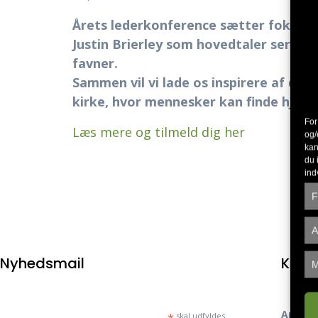
Årets lederkonference sætter fokus p
Justin Brierley som hovedtaler ser vi 
favner.
Sammen vil vi lade os inspirere af det
kirke, hvor mennesker kan finde hjem t
For
Læs mere og tilmeld dig her
og/
kan
du 
ind
F
A
Nyhedsmail
Kont
M
Aposto
*
skal udfyldes