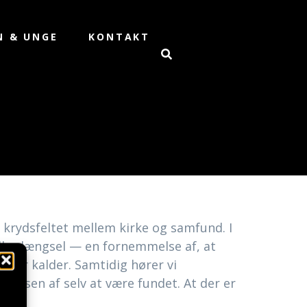
N & UNGE
KONTAKT
i krydsfeltet mellem kirke og samfund. I
ller længsel — en fornemmelse af, at
 der kalder. Samtidig hører vi
velsen af selv at være fundet. At der er