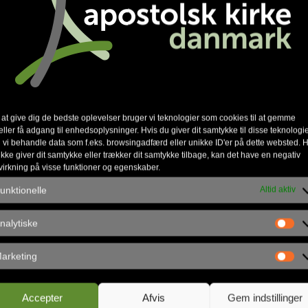
å krydsfeltet mellem savnet og fundet — og mel
på, hvordan længslen i vores tid kan forstås som e
, Gud gør i vores land netop nu — og sammen vil v
il Guds favn — og gå fra savnet til fundet.
 at give dig de bedste oplevelser bruger vi teknologier som cookies til at gemme
eller få adgang til enhedsoplysninger. Hvis du giver dit samtykke til disse teknologie
 vi behandle data som f.eks. browsingadfærd eller unikke ID'er på dette websted. H
ikke giver dit samtykke eller trækker dit samtykke tilbage, kan det have en negativ
virkning på visse funktioner og egenskaber.
unktionelle
Altid aktiv
nalytiske
akt
Åbningsti
arketing
Accepter
Afvis
Gem indstillinger
lsk Kirke Danmark
Mandag
09.00 