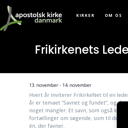
KIRKER
OM OS
Frikirkenets Led
13. november
-
14. november
Hvert år inviterer FrikirkeNet til en le
år er temaet ”Savnet og fundet”, og det
noget mangler. Et savn, som også kan ru
fortællinger om søgende, som til deres 
én, der favner.