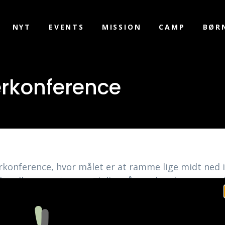
NYT
EVENTS
MISSION
CAMP
BØR
erkonference
derkonference, hvor målet er at ramme lige midt ned 
 handler om, at mange i disse år genkender en uro e
mme oplevelsen af selv at være savnet. At der er én,
egen overraskelse gør et fund — og samtidig får ople