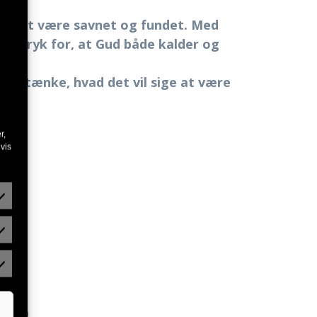
lem at være savnet og fundet. Med
t udtryk for, at Gud både kalder og
i gentænke, hvad det vil sige at være
r,
vis
der
– 15.00