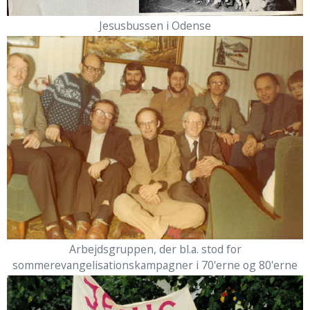
Jesusbussen i Odense
Arbejdsgruppen, der bl.a. stod for
sommerevangelisationskampagner i 70'erne og 80'erne