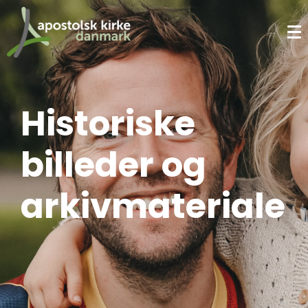
Historiske
billeder og
arkivmateriale