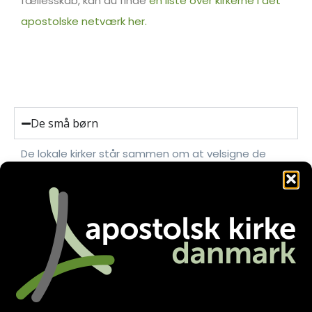
fællesskab, kan du finde
en liste over kirkerne i det
apostolske netværk her.
De små børn
De lokale kirker står sammen om at velsigne de
små børn, som Jesus har lært os i Bibelen. Det vil
oftest finde sted inden for barnets første leveår.
De 14-årige
Dåb
Vielse