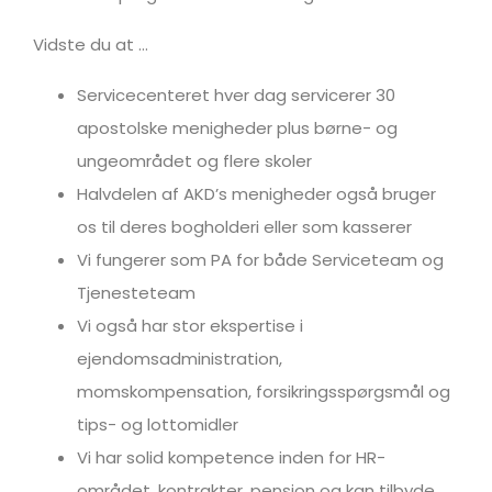
Vidste du at …
Servicecenteret hver dag servicerer 30
apostolske menigheder plus børne- og
ungeområdet og flere skoler
Halvdelen af AKD’s menigheder også bruger
os til deres bogholderi eller som kasserer
Vi fungerer som PA for både Serviceteam og
Tjenesteteam
Vi også har stor ekspertise i
ejendomsadministration,
momskompensation, forsikringsspørgsmål og
tips- og lottomidler
Vi har solid kompetence inden for HR-
området, kontrakter, pension og kan tilbyde