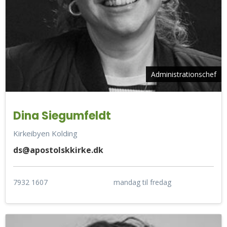
Administrationschef
Dina Siegumfeldt
Kirkeibyen Kolding
ds@apostolskkirke.dk
7932 1607
mandag til fredag