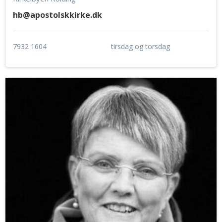
hb@apostolskkirke.dk
7932 1604
tirsdag og torsdag