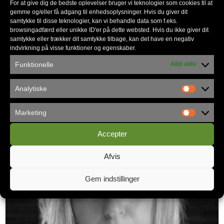
Rikke Bridgens
For at give dig de bedste oplevelser bruger vi teknologier som cookies til at
gemme og/eller få adgang til enhedsoplysninger. Hvis du giver dit
Kirkeibyen Kolding
samtykke til disse teknologier, kan vi behandle data som f.eks.
browsingadfærd eller unikke ID'er på dette websted. Hvis du ikke giver dit
rb@apostolskkirke.dk
samtykke eller trækker dit samtykke tilbage, kan det have en negativ
indvirkning på visse funktioner og egenskaber.
Funktionelle
Altid aktiv
7932 1606
tirsdag-fredag
Analytiske
Marketing
Accepter
Afvis
Gem indstillinger