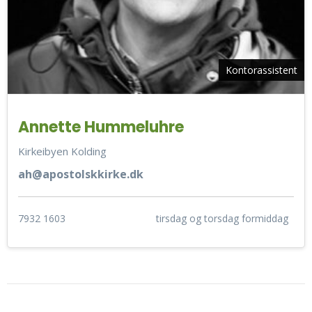
Kontorassistent
Annette Hummeluhre
Kirkeibyen Kolding
ah@apostolskkirke.dk
7932 1603
tirsdag og torsdag formiddag