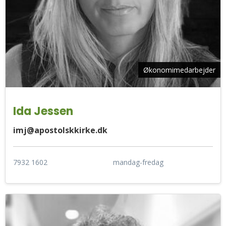
Økonomimedarbejder
Ida Jessen
imj@apostolskkirke.dk
7932 1602
mandag-fredag