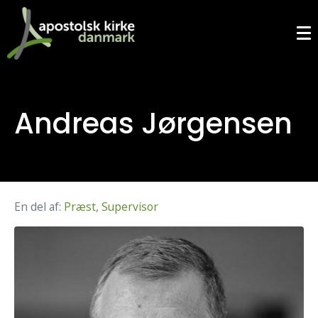
Andreas Jørgensen
En del af:
Præst
,
Supervisor