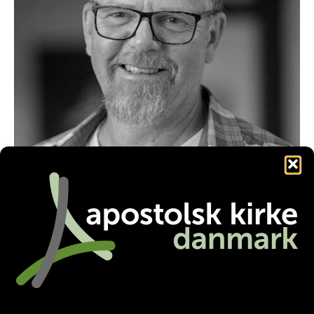
anj@aabenkirke.dk
Facebook
Twitter
LinkedIn