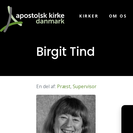
KIRKER
OM OS
Birgit Tind
En del af:
Præst
,
Supervisor