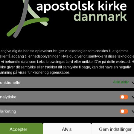
nkedIn
 at give dig de bedste oplevelser bruger vi teknologier som cookies til at gemme
eller få adgang til enhedsoplysninger. Hvis du giver dit samtykke til disse teknologie
 vi behandle data som f.eks. browsingadfærd eller unikke ID'er på dette websted. H
ikke giver dit samtykke eller trækker dit samtykke tilbage, kan det have en negativ
virkning på visse funktioner og egenskaber.
unktionelle
Altid aktiv
nalytiske
akt
Åbningsti
arketing
Accepter
Afvis
Gem indstillinger
lsk Kirke Danmark
Mandag
09.00 