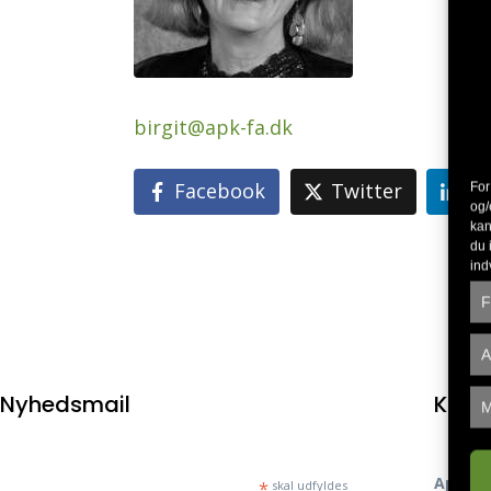
birgit@apk-fa.dk
Facebook
Twitter
Li
For
og/
kan
du 
ind
F
A
Nyhedsmail
Kont
M
Aposto
*
skal udfyldes