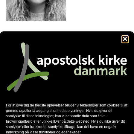
chr@aabenkirke.dk
Facebook
Twitter
LinkedIn
Nyhedsmail
*
For at give dig de bedste oplevelser bruger vi teknologier som cookies til at
skal udfyldes
gemme og/eller få adgang til enhedsoplysninger. Hvis du giver dit
*
E-mail
samtykke til disse teknologier, kan vi behandle data som f.eks.
browsingadfærd eller unikke ID'er på dette websted. Hvis du ikke giver dit
samtykke eller trækker dit samtykke tilbage, kan det have en negativ
indvirkning på visse funktioner og egenskaber.