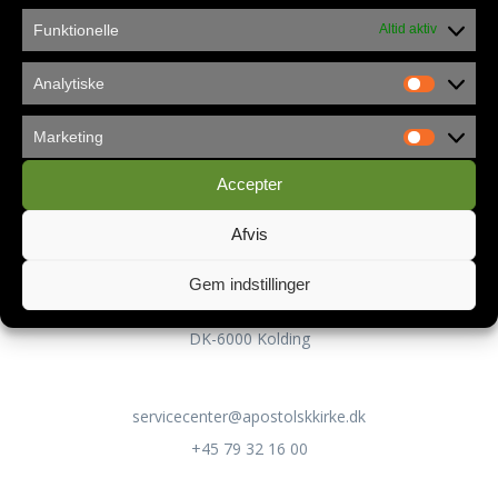
Funktionelle
Altid aktiv
Analytiske
Privatlivspolitik
Marketing
Accepter
Kontakt
Afvis
Apostolsk Kirke Danmark
Gem indstillinger
Servicecenteret
Lykkegårdsvej 100
DK-6000 Kolding
servicecenter@apostolskkirke.dk
+45 79 32 16 00