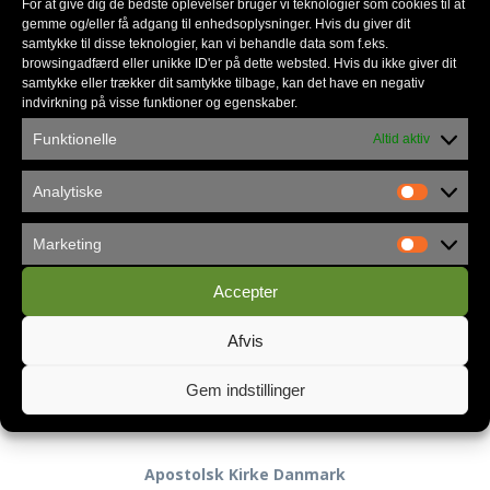
For at give dig de bedste oplevelser bruger vi teknologier som cookies til at
gemme og/eller få adgang til enhedsoplysninger. Hvis du giver dit
Nyhedsmail
samtykke til disse teknologier, kan vi behandle data som f.eks.
browsingadfærd eller unikke ID'er på dette websted. Hvis du ikke giver dit
samtykke eller trækker dit samtykke tilbage, kan det have en negativ
indvirkning på visse funktioner og egenskaber.
*
skal udfyldes
Funktionelle
Altid aktiv
*
E-mail
Analytiske
Marketing
Accepter
Privatlivspolitik
Afvis
Gem indstillinger
Kontakt
Apostolsk Kirke Danmark