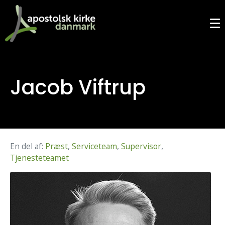
Jacob Viftrup
En del af:
Præst
,
Serviceteam
,
Supervisor
,
Tjenesteteamet