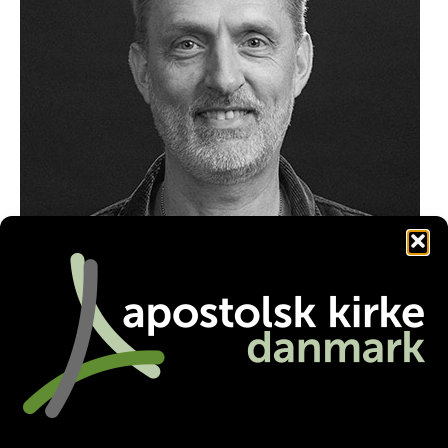
jv@kbhfrikirke.dk
Facebook
Twitter
LinkedIn