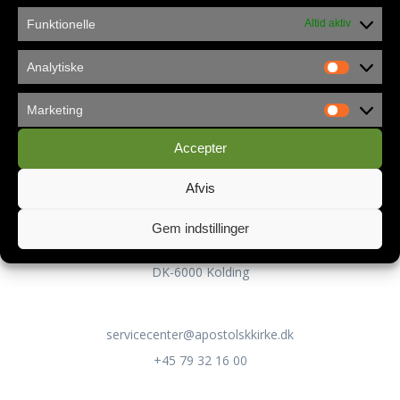
Funktionelle
Altid aktiv
Analytiske
Privatlivspolitik
Marketing
Accepter
Kontakt
Afvis
Apostolsk Kirke Danmark
Gem indstillinger
Servicecenteret
Lykkegårdsvej 100
DK-6000 Kolding
servicecenter@apostolskkirke.dk
+45 79 32 16 00