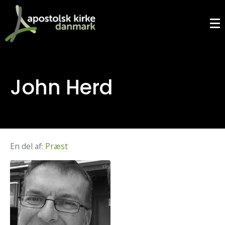
John Herd
En del af:
Præst