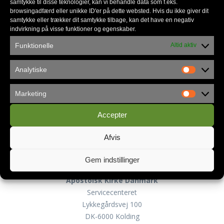
samtykke til disse teknologier, kan vi behandle data som f.eks.
browsingadfærd eller unikke ID'er på dette websted. Hvis du ikke giver dit
*
skal udfyldes
samtykke eller trækker dit samtykke tilbage, kan det have en negativ
*
E-mail
indvirkning på visse funktioner og egenskaber.
Funktionelle
Altid aktiv
Analytiske
Marketing
Privatlivspolitik
Accepter
Afvis
Kontakt
Gem indstillinger
Apostolsk Kirke Danmark
Servicecenteret
Lykkegårdsvej 100
DK-6000 Kolding