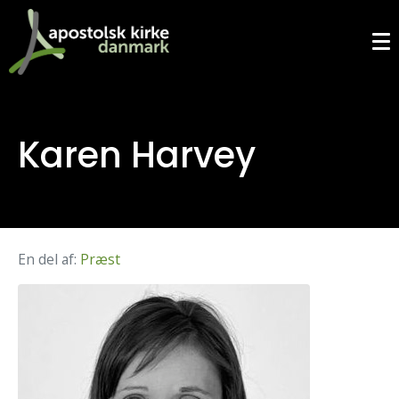
Karen Harvey
En del af:
Præst