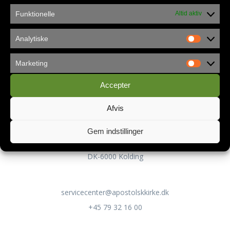
Funktionelle
Altid aktiv
Analytiske
Privatlivspolitik
Marketing
Accepter
Kontakt
Afvis
Apostolsk Kirke Danmark
Gem indstillinger
Servicecenteret
Lykkegårdsvej 100
DK-6000 Kolding
servicecenter@apostolskkirke.dk
+45 79 32 16 00