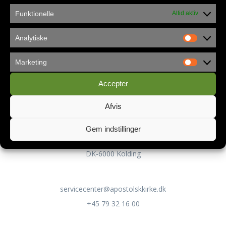
Funktionelle
Altid aktiv
Analytiske
Privatlivspolitik
Marketing
Accepter
Kontakt
Afvis
Apostolsk Kirke Danmark
Gem indstillinger
Servicecenteret
Lykkegårdsvej 100
DK-6000 Kolding
servicecenter@apostolskkirke.dk
+45 79 32 16 00