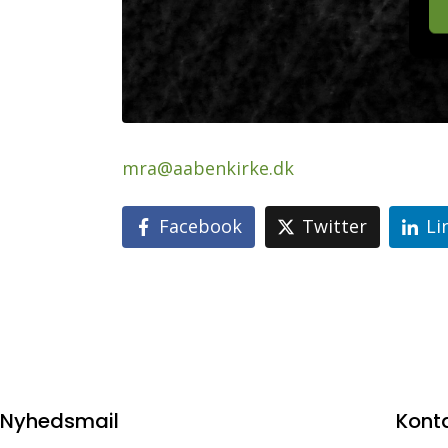
mra@aabenkirke.dk
Facebook
Twitter
Li
Nyhedsmail
Kont