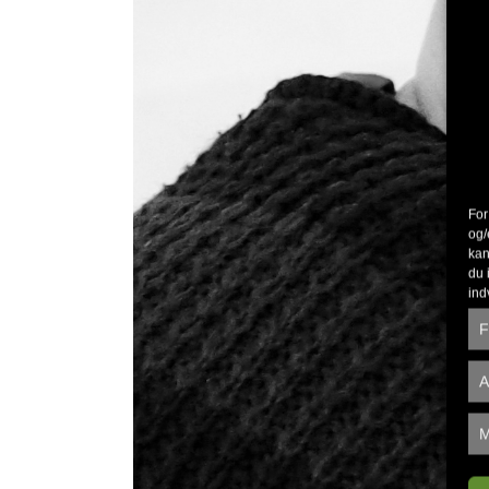
For
og/
kan
du 
ind
F
A
M