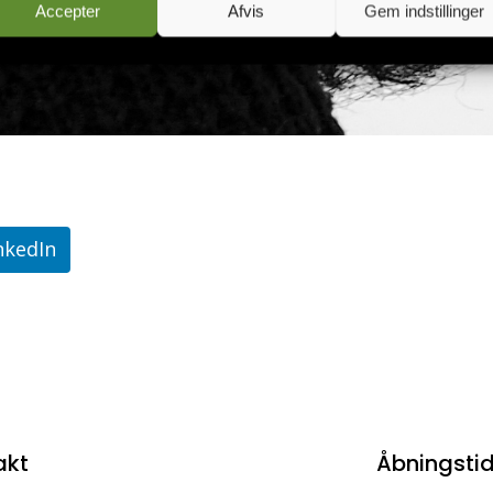
Accepter
Afvis
Gem indstillinger
nkedIn
akt
Åbningsti