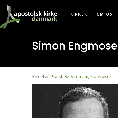
KIRKER
OM OS
Simon Engmose
En del af:
Præst
,
Serviceteam
,
Supervisor