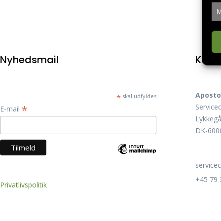
M
Nyhedsmail
Kont
Aposto
*
skal udfyldes
Service
*
E-mail
Lykkegå
DK-6000
service
+45 79 
Privatlivspolitik