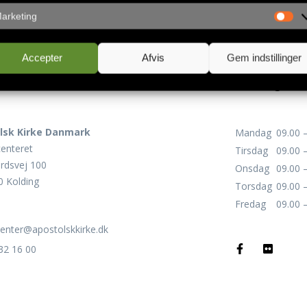
arketing
Accepter
Afvis
Gem indstillinger
akt
Åbningsti
lsk Kirke Danmark
Mandag
09.00 
centeret
Tirsdag
09.00 
rdsvej 100
Onsdag
09.00 
 Kolding
Torsdag
09.00 
Fredag
09.00 
center@apostolskkirke.dk
32 16 00