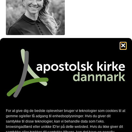
theresekongsgaard@gmail.com
Facebook
Twitter
LinkedIn
Nyhedsmail
For at give dig de bedste oplevelser bruger vi teknologier som cookies til at
gemme og/eller få adgang til enhedsoplysninger. Hvis du giver dit
*
skal udfyldes
samtykke til disse teknologier, kan vi behandle data som f.eks.
*
E-mail
browsingadfærd eller unikke ID'er på dette websted. Hvis du ikke giver dit
samtykke eller trækker dit samtykke tilbage, kan det have en negativ