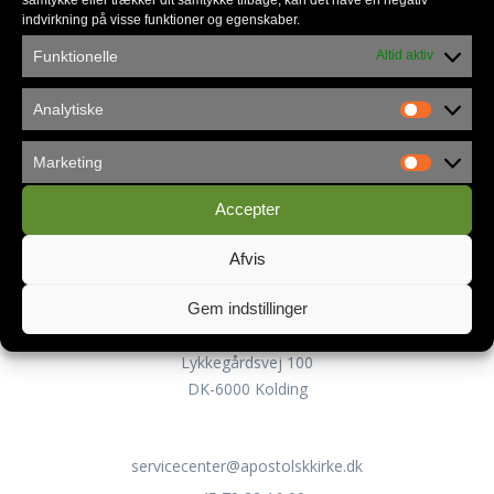
indvirkning på visse funktioner og egenskaber.
Funktionelle
Altid aktiv
Analytiske
Privatlivspolitik
Marketing
Accepter
Kontakt
Afvis
Gem indstillinger
Apostolsk Kirke Danmark
Servicecenteret
Lykkegårdsvej 100
DK-6000 Kolding
servicecenter@apostolskkirke.dk