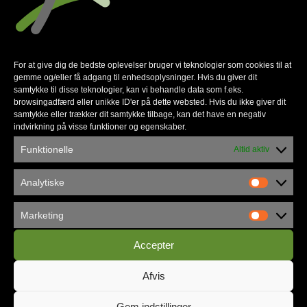
Finance and
Restructuring
For at give dig de bedste oplevelser bruger vi teknologier som cookies til at
gemme og/eller få adgang til enhedsoplysninger. Hvis du giver dit
samtykke til disse teknologier, kan vi behandle data som f.eks.
Fusce egestas elit eget lorem. Donec sodales sagittis
browsingadfærd eller unikke ID'er på dette websted. Hvis du ikke giver dit
magna. Vestibulum volutpat pretium libero. Integer ante
samtykke eller trækker dit samtykke tilbage, kan det have en negativ
indvirkning på visse funktioner og egenskaber.
arcu, accumsan a, consectetuer eget, posuere ut,
Funktionelle
Altid aktiv
mauris. Cras ultricies mi eu turpis hendrerit fringilla.
Analytiske
MORE DETAILS
Marketing
Accepter
Afvis
Gem indstillinger