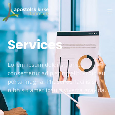
Services
Lorem ipsum dolor sit amet,
consectetur adipiscing elit. Proin eu
porta magna. Phasellus facilisis
nibh sit amet ipsum viverra gravida.